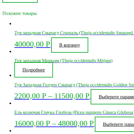
Похожие товары
Туя западная Смарагд Спираль (Thuja occidentalis Smaragd 
40000,00
Р
В корзину
Туя западная Мириам (Thuja occidentalis Mirjam)
Подробнее
Туя Западная Голден Смарагд (Thuja occidentalis Golden S
2200,00
Р
–
11500,00
Р
Выберите парам
Ель колючая Глаука Глобоза (Picea pungens Glauca Globosa
16000,00
Р
–
48000,00
Р
Выберите пар