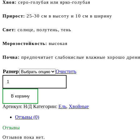
Хвоя:
серо-голубая или ярко-голубая
Прирост
:
25-30 см в высоту и 10 см в ширину
Свет:
солнце, полутень, тень
Морозостойкость:
высокая
Почва:
предпочитает слабокислые влажные хорошо дрен
Размер
Очистить
Количество
товара
Ель
колючая
В корзину
Изели
Фастигиата
Артикул:
Н/Д
Категории:
Ель
,
Хвойные
(Picea
pungens
Отзывы (0)
Iseli
Отзывы
Fastigiate)
Отзывов пока нет.