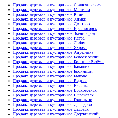
Продажа деревьев и кустарников Солнечногорск
Продажа деревьев и кустарников Мытищи
Продажа деревьев и кустарников Клин
Продажа деревьев и кустарников Химки
Продажа деревьев и кустарников Дмитров
Продажа деревьев и кустарников Красногорск
Продажа деревьев и кустарников Звенигород
Продажа деревьев и кустарников Истра
Продажа деревьев и кустарников Лобня
Продажа деревьев и кустарников Яхрома
Продажа деревьев и кустарников Апрелевка
Продажа деревьев и кустарников Белоозёрский
Продажа деревьев и кустарников Большие Вязёмы
Продажа деревьев и кустарников Балашиха
Продажа деревьев и кустарников Бронницы
Продажа деревьев и кустарников Быково
Продажа деревьев и кустарников Видное
Продажа деревьев и кустарников Власиха
Продажа деревьев и кустарников Воскресенск
Продажа деревьев и кустарников Высоковск
Продажа деревьев и кустарников Голицыно
Продажа деревьев и кустарников Давыдово
Продажа деревьев и кустарников Дедовск
Продажа деревьев и кустарников Дзержинский