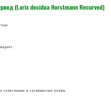
вед (Larix decidua Horstmann Recurved)
утые
опадает
е супесчаные и суглинистые почвы