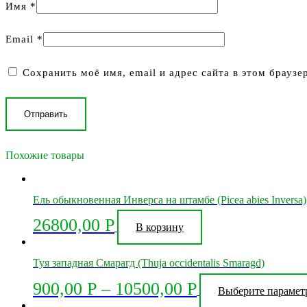
Имя
*
Email
*
Сохранить моё имя, email и адрес сайта в этом брауз
Похожие товары
Ель обыкновенная Инверса на штамбе (Picea abies Inversa)
26800,00
Р
В корзину
Туя западная Смарагд (Thuja occidentalis Smaragd)
900,00
Р
–
10500,00
Р
Выберите парамет