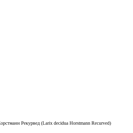
рстманн Рекурвед (Larix decidua Horstmann Recurved)