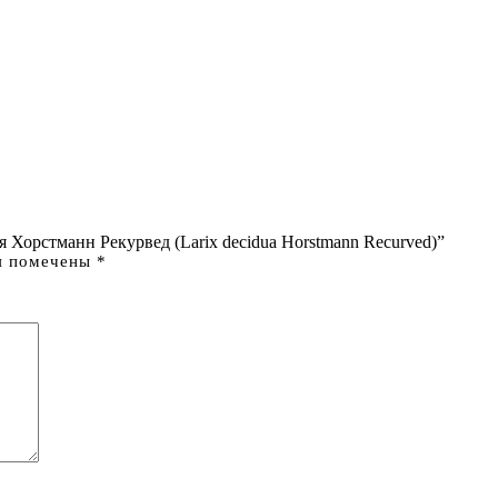
 Хорстманн Рекурвед (Larix decidua Horstmann Recurved)”
я помечены
*