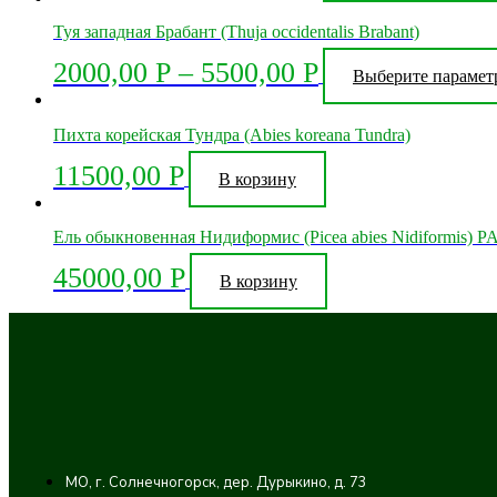
Туя западная Брабант (Thuja occidentalis Brabant)
2000,00
Р
–
5500,00
Р
Выберите парамет
Пихта корейская Тундра (Abies koreana Tundra)
11500,00
Р
В корзину
Ель обыкновенная Нидиформис (Picea abies Nidiformis) P
45000,00
Р
В корзину
МО, г. Солнечногорск, дер. Дурыкино, д. 73