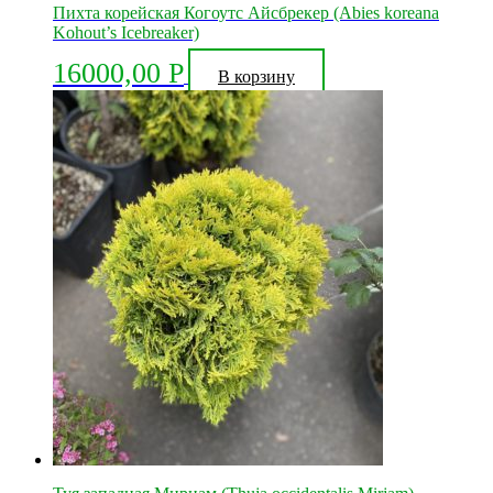
Пихта корейская Когоутс Айсбрекер (Abies koreana
несколько
Kohout’s Icebreaker)
вариаций.
Опции
16000,00
Р
можно
В корзину
выбрать
на
странице
товара.