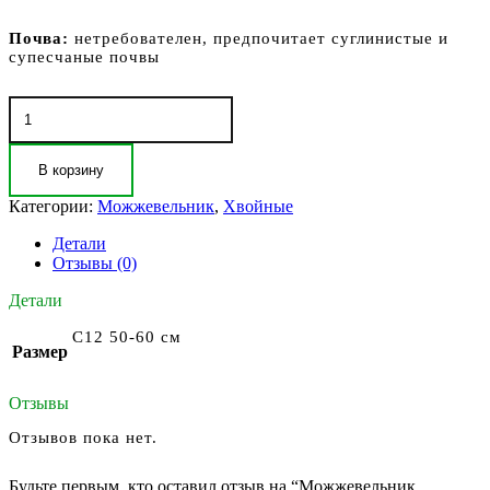
Почва:
нетребователен, предпочитает суглинистые и
супесчаные почвы
Количество
товара
Можжевельник
чешуйчатый
В корзину
Холгер
(Juniperus
Категории:
Можжевельник
,
Хвойные
squamata
Holger)
Детали
Отзывы (0)
Детали
С12 50-60 см
Размер
Отзывы
Отзывов пока нет.
Будьте первым, кто оставил отзыв на “Можжевельник