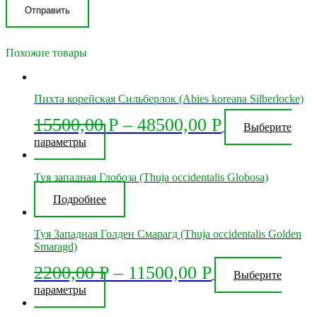
Похожие товары
Пихта корейская Сильберлок (Abies koreana Silberlocke)
15500,00
Р
–
48500,00
Р
Выберите
Этот
параметры
товар
имеет
Туя западная Глобоза (Thuja occidentalis Globosa)
несколько
вариаций.
Подробнее
Опции
можно
выбрать
Туя Западная Голден Смарагд (Thuja occidentalis Golden
на
Smaragd)
странице
товара.
2200,00
Р
–
11500,00
Р
Выберите
Этот
параметры
товар
имеет