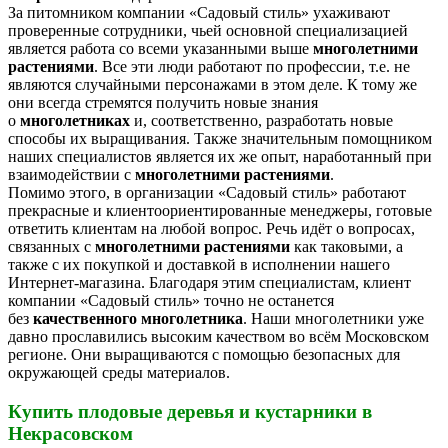
За питомником компании «Садовый стиль» ухаживают
проверенные сотрудники, чьей основной специализацией
является работа со всеми указанными выше
многолетними
растениями
. Все эти люди работают по профессии, т.е. не
являются случайными персонажами в этом деле. К тому же
они всегда стремятся получить новые знания
о
многолетниках
и, соответственно, разработать новые
способы их выращивания. Также значительным помощником
наших специалистов является их же опыт, наработанный при
взаимодействии с
многолетними растениями
.
Помимо этого, в организации «Садовый стиль» работают
прекрасные и клиентоориентированные менеджеры, готовые
ответить клиентам на любой вопрос. Речь идёт о вопросах,
связанных с
многолетними растениями
как таковыми, а
также с их покупкой и доставкой в исполнении нашего
Интернет-магазина. Благодаря этим специалистам, клиент
компании «Садовый стиль» точно не останется
без
качественного многолетника
. Наши многолетники уже
давно прославились высоким качеством во всём Московском
регионе. Они выращиваются с помощью безопасных для
окружающей среды материалов.
Купить плодовые деревья и кустарники в
Некрасовском