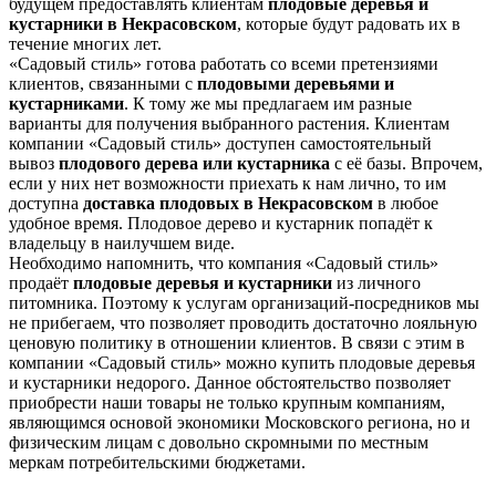
будущем предоставлять клиентам
плодовые деревья и
кустарники в Некрасовском
, которые будут радовать их в
течение многих лет.
«Садовый стиль» готова работать со всеми претензиями
клиентов, связанными с
плодовыми деревьями и
кустарниками
. К тому же мы предлагаем им разные
варианты для получения выбранного растения. Клиентам
компании «Садовый стиль» доступен самостоятельный
вывоз
плодового дерева или кустарника
с её базы. Впрочем,
если у них нет возможности приехать к нам лично, то им
доступна
доставка плодовых в Некрасовском
в любое
удобное время. Плодовое дерево и кустарник попадёт к
владельцу в наилучшем виде.
Необходимо напомнить, что компания «Садовый стиль»
продаёт
плодовые деревья и кустарники
из личного
питомника. Поэтому к услугам организаций-посредников мы
не прибегаем, что позволяет проводить достаточно лояльную
ценовую политику в отношении клиентов. В связи с этим в
компании «Садовый стиль» можно купить плодовые деревья
и кустарники недорого. Данное обстоятельство позволяет
приобрести наши товары не только крупным компаниям,
являющимся основой экономики Московского региона, но и
физическим лицам с довольно скромными по местным
меркам потребительскими бюджетами.