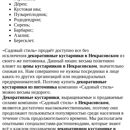
Дёрен;
Кустовая ива;
Пузыреплодник;
Рододендрон;
Сирень;
Барбарис;
Азалия;
Бересклет.
«Садовый стиль» продаёт доступно все без
исключения
декоративные кустарники в Некрасовском
из
своего же питомника. Данный нюанс весьма позитивно
влияет на
цены кустарников в Некрасовском
, значительно
снижая их. Нам совершенно не нужны посредники в лице
каких-то других организаций или индивидуальных
предпринимателей. Поэтому купить
декоративные
кустарники из питомника
компании «Садовый стиль»
можно весьма недорого.
Декоративные кустарники
, выращиваемые и продаваемые
силами компании «Садовый стиль» в
Некрасовском
,
являются достаточно высококачественными, поэтому они
продолжают пользоваться популярностью среди населения в
течение столь продолжительного времени. Мы располагаем
опытными специалистами-растениеводами, которые знают
всё о каждом продаваемом
декоративном кустарнике в