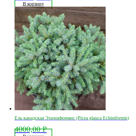
В корзину
Ель канадская Эхиниформис (Picea glauca Echiniformis)
4000,00
Р