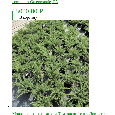
communis Greenmantle) PA
15000,00
Р
В корзину
Можжевельник казацкий Тамарисцифолия (Juniperus