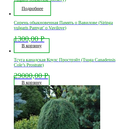
Подробнее
Сирень обыкновенная Память о Вавилове (Siringa
vulgaris Pamyat’ o Vavilove)
1300,00
Р
В корзину
Тсуга канадская Коулс Прострэйт (Tsuga Canadensis
Cole’s Prostrate)
29000,00
Р
В корзину