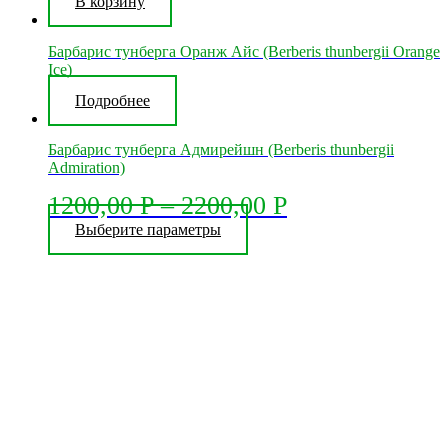
В корзину
Барбарис тунберга Оранж Айс (Berberis thunbergii Orange
Ice)
Подробнее
Барбарис тунберга Адмирейшн (Berberis thunbergii
Admiration)
1200,00
Р
–
2200,00
Р
Выберите параметры
Этот
товар
имеет
несколько
вариаций.
Опции
можно
выбрать
на
странице
товара.