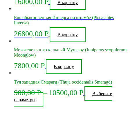
16000,00
Р
В корзину
Ель обыкновенная Инверса на штамбе (Picea abies
Inversa)
26800,00
Р
В корзину
Можжевельник скальный Мунглоу (Juniperus scopulorum
Moonglow)
7800,00
Р
В корзину
Туя западная Смарагд (Thuja occidentalis Smaragd)
900,00
Р
–
10500,00
Р
Выберите
Этот
параметры
товар
имеет
несколько
вариаций.
Опции