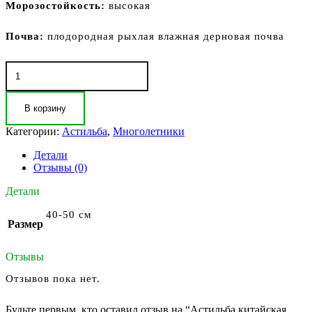
Морозостойкость:
высокая
Почва:
плодородная рыхлая влажная дерновая почва
Количество
товара
Астильба
китайская
В корзину
Вижн
ин
Категории:
Астильба
,
Многолетники
Ред
(Astilbe
Детали
chinensis
Отзывы (0)
Vision
Детали
in
Red)
40-50 см
Размер
Отзывы
Отзывов пока нет.
Будьте первым, кто оставил отзыв на “Астильба китайская