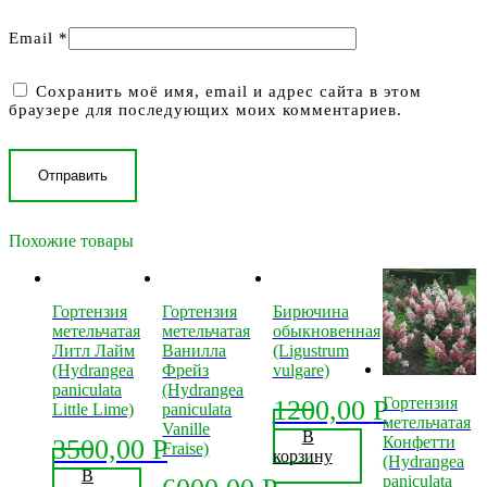
Email
*
Сохранить моё имя, email и адрес сайта в этом
браузере для последующих моих комментариев.
Похожие товары
Гортензия
Гортензия
Бирючина
метельчатая
метельчатая
обыкновенная
Литл Лайм
Ванилла
(Ligustrum
(Hydrangea
Фрейз
vulgare)
paniculata
(Hydrangea
Гортензия
1200,00
Р
Little Lime)
paniculata
метельчатая
Vanille
В
Конфетти
3500,00
Р
Fraise)
корзину
(Hydrangea
В
paniculata