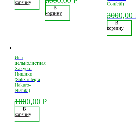
6000,00
Р
корзину
Confetti)
В
корзину
3000,00
В
корзину
Ива
цельнолистная
Хакуро-
Нишики
(Salix integra
Hakuro-
Nishiki)
1000,00
Р
В
корзину