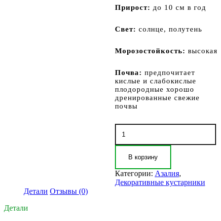
Прирост:
до 10 см в год
Свет:
солнце, полутень
Морозостойкость:
высокая
Почва:
предпочитает
кислые и слабокислые
плодородные хорошо
дренированные свежие
почвы
Количество
товара
Азалия
Голден
В корзину
Лайтс
(Azalea
Категории:
Азалия
,
Golden
Декоративные кустарники
Lights)
Детали
Отзывы (0)
Детали