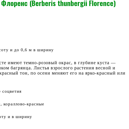
Флоренс (Berberis thunbergii Florence)
соту и до 0,6 м в ширину
сте имеют темно-розовый окрас, в глубине куста —
нком багрянца. Листья взрослого растения весной и
красный тон, по осени меняют его на ярко-красный или
е соцветия
 кораллово-красные
оту и в ширину