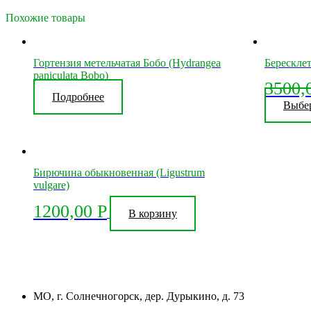
Похожие товары
Гортензия метельчатая Бобо (Hydrangea
Бересклет
paniculata Bobo)
3500,
Подробнее
Выбе
Бирючина обыкновенная (Ligustrum
vulgare)
1200,00
Р
В корзину
МО, г. Солнечногорск, дер. Дурыкино, д. 73