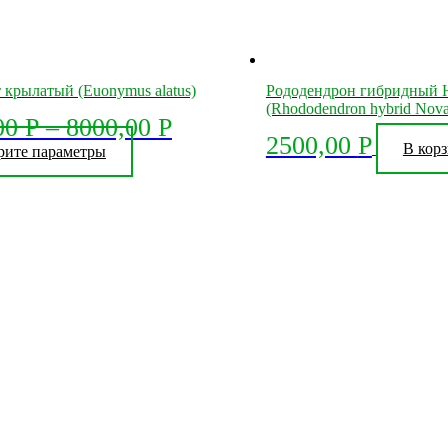
 крылатый (Euonymus alatus)
Рододендрон гибридный 
(Rhododendron hybrid Nov
00
Р
–
8000,00
Р
2500,00
Р
В кор
Этот
рите параметры
товар
имеет
несколько
вариаций.
Опции
можно
выбрать
на
странице
товара.