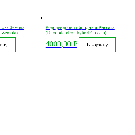
Нова Зембла
Рододендрон гибридный Кассата
a Zembla)
(Rhododendron hybrid Cassata)
4000,00
Р
зину
В корзину