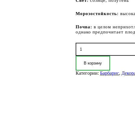
Свет:
солнце, полутень
Морозостойкость:
высок
Почва:
в целом неприхотл
однако предпочитает пло
Количество
товара
Барбарис
тунберга
В корзину
Флоренс
(Berberis
Категории:
Барбарис
,
Декор
thunbergii
Florence)