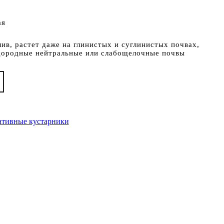
ая
ив, растет даже на глинистых и суглинистых почвах,
дородные нейтральные или слабощелочные почвы
ативные кустарники