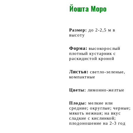
Йошта Моро
Размер:
до 2-2,5 м в
высоту
Форма:
высокорослый
плотный кустарник с
раскидистой кроной
Листья:
светло-зеленые,
компактные
Цветы:
лимонно-желтые
Плоды:
мелкие или
средние; округлые; черные;
мякоть нежная; на вкус
сладкие с кислинкой;
плодоношение на 2-3 год