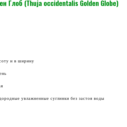
н Глоб (Thuja occidentalis Golden Globe)
соту и в ширину
ень
ая
дородные увлажненные суглинки без застоя воды