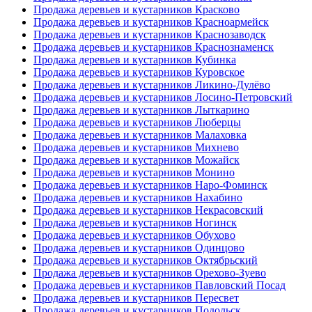
Продажа деревьев и кустарников Красково
Продажа деревьев и кустарников Красноармейск
Продажа деревьев и кустарников Краснозаводск
Продажа деревьев и кустарников Краснознаменск
Продажа деревьев и кустарников Кубинка
Продажа деревьев и кустарников Куровское
Продажа деревьев и кустарников Ликино-Дулёво
Продажа деревьев и кустарников Лосино-Петровский
Продажа деревьев и кустарников Лыткарино
Продажа деревьев и кустарников Люберцы
Продажа деревьев и кустарников Малаховка
Продажа деревьев и кустарников Михнево
Продажа деревьев и кустарников Можайск
Продажа деревьев и кустарников Монино
Продажа деревьев и кустарников Наро-Фоминск
Продажа деревьев и кустарников Нахабино
Продажа деревьев и кустарников Некрасовский
Продажа деревьев и кустарников Ногинск
Продажа деревьев и кустарников Обухово
Продажа деревьев и кустарников Одинцово
Продажа деревьев и кустарников Октябрьский
Продажа деревьев и кустарников Орехово-Зуево
Продажа деревьев и кустарников Павловский Посад
Продажа деревьев и кустарников Пересвет
Продажа деревьев и кустарников Подольск