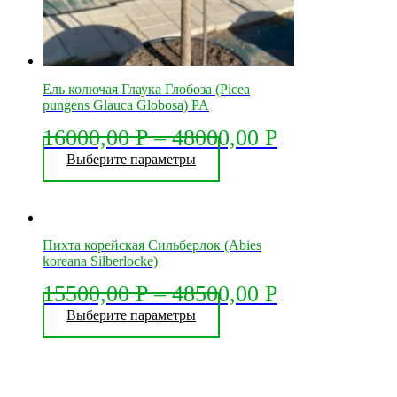
Ель колючая Глаука Глобоза (Picea
pungens Glauca Globosa) PA
16000,00
Р
–
48000,00
Р
Этот
Выберите параметры
товар
имеет
несколько
вариаций.
Опции
Пихта корейская Сильберлок (Abies
можно
koreana Silberlocke)
выбрать
на
15500,00
Р
–
48500,00
Р
странице
Этот
Выберите параметры
товара.
товар
имеет
несколько
вариаций.
Опции