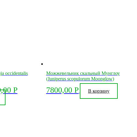
a occidentalis
Можжевельник скальный Мунглоу
(Juniperus scopulorum Moonglow)
0,00
Р
7800,00
Р
В корзину
Этот
товар
имеет
несколько
вариаций.
Опции
можно
выбрать