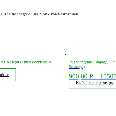
ере для последующих моих комментариев.
ная Хозери (Thuja occidentalis
Туя западная Смарагд (Thuj
Smaragd)
обнее
900,00
Р
–
1050
Выберите параметры