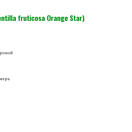
illa fruticosa Orange Star)
кроной
змера