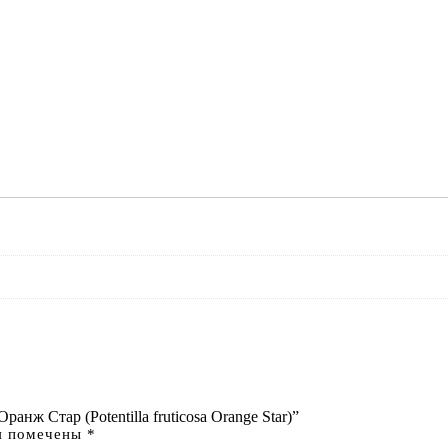
нж Стар (Potentilla fruticosa Orange Star)”
я помечены
*