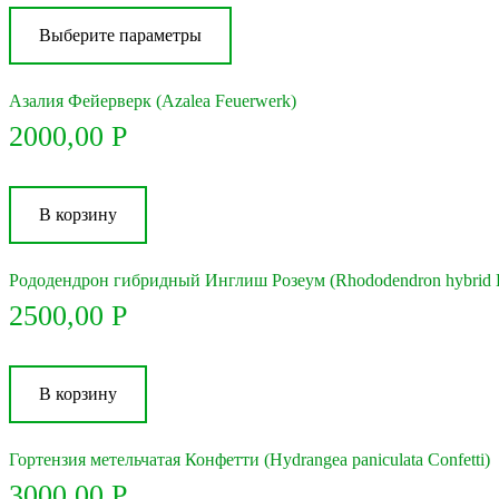
товар
Выберите параметры
имеет
несколько
вариаций.
Опции
Азалия Фейерверк (Azalea Feuerwerk)
можно
2000,00
Р
выбрать
на
странице
товара.
В корзину
Рододендрон гибридный Инглиш Розеум (Rhododendron hybrid E
2500,00
Р
В корзину
Гортензия метельчатая Конфетти (Hydrangea paniculata Confetti)
3000,00
Р